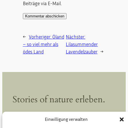
Beiträge via E-Mail.
←
Vorheriger:
Öland
Nächster:
– so viel mehr als
Lilasummender
ödes Land
Lavendelzauber
→
Stories of nature erleben.
Einwilligung verwalten
Kontakt