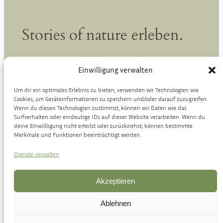
Stories of nature erleben.
Einwilligung verwalten
Kontakt
Um dir ein optimales Erlebnis zu bieten, verwenden wir Technologien wie
info@stories-of-nature.de
Cookies, um Geräteinformationen zu speichern und/oder darauf zuzugreifen.
Wenn du diesen Technologien zustimmst, können wir Daten wie das
Surfverhalten oder eindeutige IDs auf dieser Website verarbeiten. Wenn du
deine Einwillligung nicht erteilst oder zurückziehst, können bestimmte
Merkmale und Funktionen beeinträchtigt werden.
Datenschutz
Dienste verwalten
Impressum
/
Datenschutz
Akzeptieren
©
Stories of nature
AGB
Widerrufsbelehrung
Ablehnen