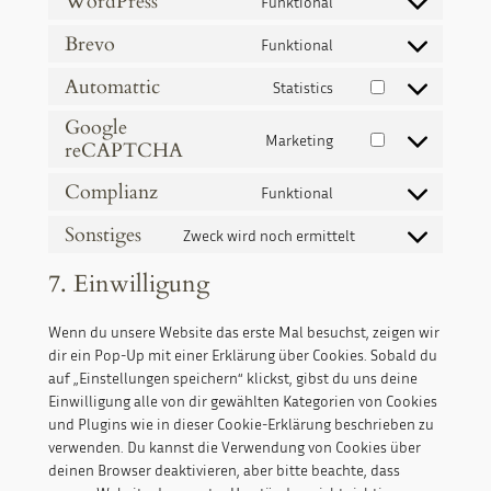
WordPress
Funktional
Consent
to
Brevo
Funktional
Consent
service
to
wordpress
Automattic
Statistics
Consent
service
to
Google
brevo
Marketing
service
reCAPTCHA
Consent
automattic
to
Complianz
Funktional
service
Consent
google-
to
Sonstiges
Zweck wird noch ermittelt
recaptcha
Consent
service
to
complianz
7. Einwilligung
service
sonstiges
Wenn du unsere Website das erste Mal besuchst, zeigen wir
dir ein Pop-Up mit einer Erklärung über Cookies. Sobald du
auf „Einstellungen speichern“ klickst, gibst du uns deine
Einwilligung alle von dir gewählten Kategorien von Cookies
und Plugins wie in dieser Cookie-Erklärung beschrieben zu
verwenden. Du kannst die Verwendung von Cookies über
deinen Browser deaktivieren, aber bitte beachte, dass