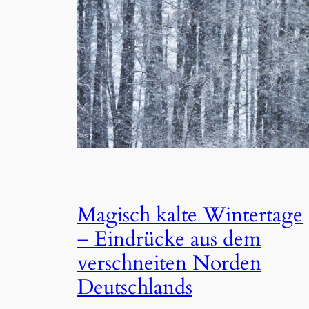
Magisch kalte Wintertage
– Eindrücke aus dem
verschneiten Norden
Deutschlands