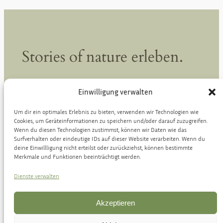
Stories of nature erleben.
Einwilligung verwalten
Kontakt
Um dir ein optimales Erlebnis zu bieten, verwenden wir Technologien wie
info@stories-of-nature.de
Cookies, um Geräteinformationen zu speichern und/oder darauf zuzugreifen.
Wenn du diesen Technologien zustimmst, können wir Daten wie das
Surfverhalten oder eindeutige IDs auf dieser Website verarbeiten. Wenn du
deine Einwillligung nicht erteilst oder zurückziehst, können bestimmte
Merkmale und Funktionen beeinträchtigt werden.
Datenschutz
Dienste verwalten
Impressum
/
Datenschutz
Akzeptieren